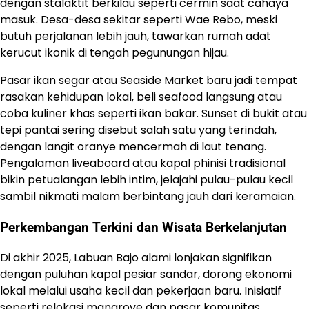
dengan stalaktit berkilau seperti cermin saat cahaya
masuk. Desa-desa sekitar seperti Wae Rebo, meski
butuh perjalanan lebih jauh, tawarkan rumah adat
kerucut ikonik di tengah pegunungan hijau.
Pasar ikan segar atau Seaside Market baru jadi tempat
rasakan kehidupan lokal, beli seafood langsung atau
coba kuliner khas seperti ikan bakar. Sunset di bukit atau
tepi pantai sering disebut salah satu yang terindah,
dengan langit oranye mencermah di laut tenang.
Pengalaman liveaboard atau kapal phinisi tradisional
bikin petualangan lebih intim, jelajahi pulau-pulau kecil
sambil nikmati malam berbintang jauh dari keramaian.
Perkembangan Terkini dan Wisata Berkelanjutan
Di akhir 2025, Labuan Bajo alami lonjakan signifikan
dengan puluhan kapal pesiar sandar, dorong ekonomi
lokal melalui usaha kecil dan pekerjaan baru. Inisiatif
seperti relokasi mangrove dan pasar komunitas