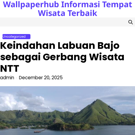
Wallpaperhub Informasi Tempat
Skip
to
Wisata Terbaik
content
Uncategorized
Keindahan Labuan Bajo
sebagai Gerbang Wisata
NTT
admin
December 20, 2025