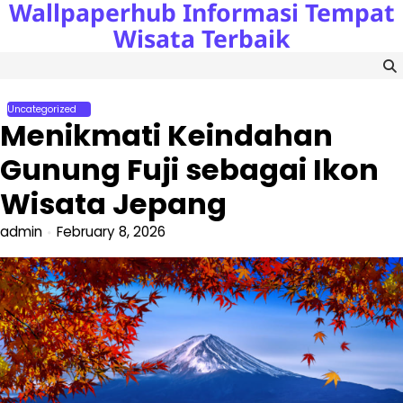
Wallpaperhub Informasi Tempat
Skip
to
Wisata Terbaik
content
Uncategorized
Menikmati Keindahan
Gunung Fuji sebagai Ikon
Wisata Jepang
admin
February 8, 2026