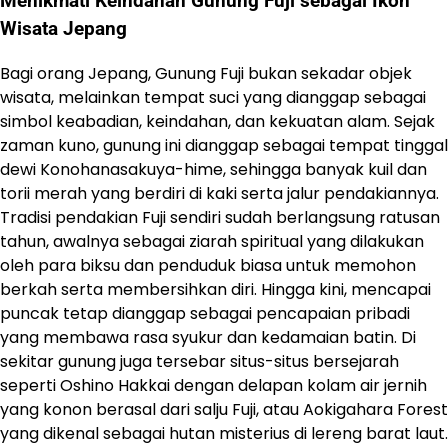
Menikmati Keindahan Gunung Fuji sebagai Ikon
Wisata Jepang
Bagi orang Jepang, Gunung Fuji bukan sekadar objek
wisata, melainkan tempat suci yang dianggap sebagai
simbol keabadian, keindahan, dan kekuatan alam. Sejak
zaman kuno, gunung ini dianggap sebagai tempat tinggal
dewi Konohanasakuya-hime, sehingga banyak kuil dan
torii merah yang berdiri di kaki serta jalur pendakiannya.
Tradisi pendakian Fuji sendiri sudah berlangsung ratusan
tahun, awalnya sebagai ziarah spiritual yang dilakukan
oleh para biksu dan penduduk biasa untuk memohon
berkah serta membersihkan diri. Hingga kini, mencapai
puncak tetap dianggap sebagai pencapaian pribadi
yang membawa rasa syukur dan kedamaian batin. Di
sekitar gunung juga tersebar situs-situs bersejarah
seperti Oshino Hakkai dengan delapan kolam air jernih
yang konon berasal dari salju Fuji, atau Aokigahara Forest
yang dikenal sebagai hutan misterius di lereng barat laut.