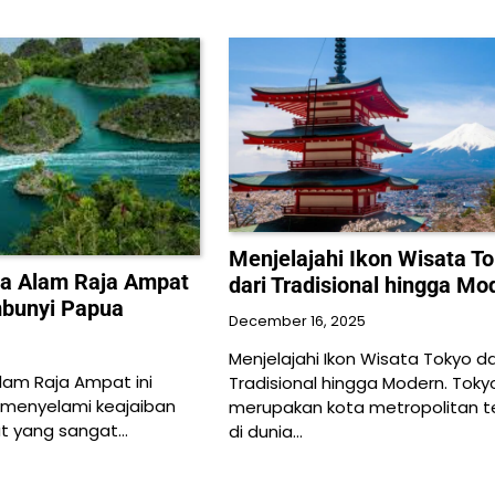
Menjelajahi Ikon Wisata T
ta Alam Raja Ampat
dari Tradisional hingga Mo
mbunyi Papua
December 16, 2025
Menjelajahi Ikon Wisata Tokyo da
lam Raja Ampat ini
Tradisional hingga Modern. Toky
menyelami keajaiban
merupakan kota metropolitan t
ut yang sangat…
di dunia…