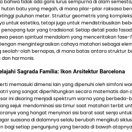
a bahwa tidak ada garis lurus sempurna di alam semesta
i hutan batu yang megah, di mana pilar-pilar raksasa b
etinggi puluhan meter. Struktur geometris yang komplek
a untuk estetika, tetapi juga untuk mendistribusikan be
enopang luar yang tradisional. Setiap detail pada fasad
bawa pesan spiritual mendalam yang menceritakan fase-
l. Dengan mengintegrasikan cahaya matahari sebagai ele
g seolah-olah bernapas, di mana batas antara struktur 
s dan harmonis.
lajahi Sagrada Família: Ikon Arsitektur Barcelona
rti memasuki dimensi lain yang dipenuhi oleh simfoni wa
ri yang sangat diperhitungkan secara matematis dan art
sar ini disaring menjadi spektrum warna yang berbeda-
ang sejuk mendominasi sisi timur saat matahari terbit un
nye yang hangat menyinari sisi barat saat senja untuk
r suasana di dalamnya selalu berubah mengikuti siklus
n bagi setiap pengunjung yang berada di bawah atapnya