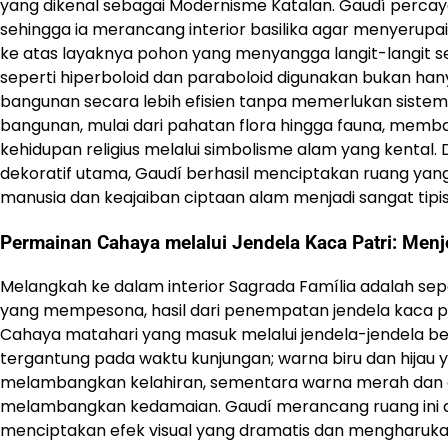
yang dikenal sebagai Modernisme Katalan. Gaudí percay
sehingga ia merancang interior basilika agar menyerupa
ke atas layaknya pohon yang menyangga langit-langit s
seperti hiperboloid dan paraboloid digunakan bukan hany
bangunan secara lebih efisien tanpa memerlukan sistem p
bangunan, mulai dari pahatan flora hingga fauna, mem
kehidupan religius melalui simbolisme alam yang kenta
dekoratif utama, Gaudí berhasil menciptakan ruang yan
manusia dan keajaiban ciptaan alam menjadi sangat tipi
Permainan Cahaya melalui Jendela Kaca Patri: Menje
Melangkah ke dalam interior Sagrada Família adalah sepe
yang mempesona, hasil dari penempatan jendela kaca pat
Cahaya matahari yang masuk melalui jendela-jendela be
tergantung pada waktu kunjungan; warna biru dan hijau y
melambangkan kelahiran, sementara warna merah dan ora
melambangkan kedamaian. Gaudí merancang ruang ini aga
menciptakan efek visual yang dramatis dan mengharuka