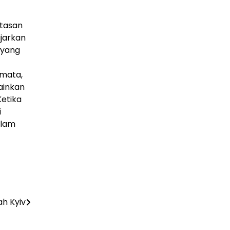
atasan
ajarkan
 yang
 mata,
lainkan
Ketika
i
alam
ah Kyiv