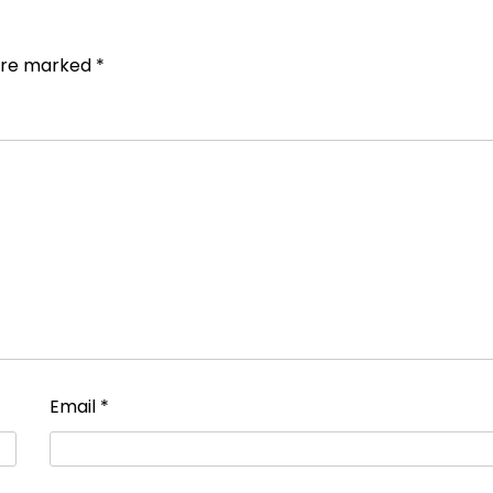
 are marked
*
Email
*