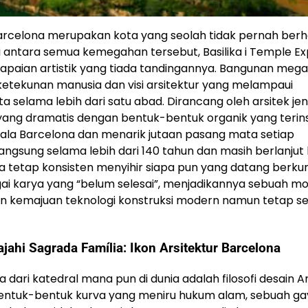
 Barcelona merupakan kota yang seolah tidak pernah berh
antara semua kemegahan tersebut, Basilika i Temple Exp
apaian artistik yang tiada tandingannya. Bangunan megah
etekunan manusia dan visi arsitektur yang melampaui
a selama lebih dari satu abad. Dirancang oleh arsitek jen
yang dramatis dengan bentuk-bentuk organik yang terins
ala Barcelona dan menarik jutaan pasang mata setiap
gsung selama lebih dari 140 tahun dan masih berlanjut
ya tetap konsisten menyihir siapa pun yang datang berkun
gai karya yang “belum selesai”, menjadikannya sebuah 
n kemajuan teknologi konstruksi modern namun tetap se
ajahi Sagrada Família: Ikon Arsitektur Barcelona
ri katedral mana pun di dunia adalah filosofi desain A
 bentuk-bentuk kurva yang meniru hukum alam, sebuah g