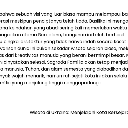
a bahwa sebuah visi yang luar biasa mampu melampaui b
rasi meskipun penciptanya telah tiada. Basilika ini meng
ana keindahan yang abadi sering kali memerlukan waktu
gai ikon utama Barcelona, bangunan ini telah berhasil
tu bingkai arsitektur yang tidak hanya indah secara kasat
 warisan dunia ini bukan sekadar wisata sejarah biasa, me
s dari kreativitas manusia yang berani bermimpi besar. 
ni dinyatakan selesai, Sagrada Família akan tetap menjad
 manusia, Tuhan, dan alam semesta yang diabadikan d
ak wajah menarik, namun ruh sejati kota ini akan selalu
ia yang menjulang tinggi menggapai langit.
Wisata di Ukraina: Menjelajahi Kota Bersejar