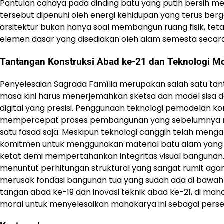
Pantulan cahaya pada dinding batu yang putih bersih m
tersebut dipenuhi oleh energi kehidupan yang terus be
arsitektur bukan hanya soal membangun ruang fisik, teta
elemen dasar yang disediakan oleh alam semesta secar
Tantangan Konstruksi Abad ke-21 dan Teknologi M
Penyelesaian Sagrada Família merupakan salah satu tant
masa kini harus menerjemahkan sketsa dan model sisa 
digital yang presisi. Penggunaan teknologi pemodelan k
mempercepat proses pembangunan yang sebelumnya m
satu fasad saja. Meskipun teknologi canggih telah men
komitmen untuk menggunakan material batu alam yang se
ketat demi mempertahankan integritas visual banguna
menuntut perhitungan struktural yang sangat rumit aga
merusak fondasi bangunan tua yang sudah ada di bawahny
tangan abad ke-19 dan inovasi teknik abad ke-21, di m
moral untuk menyelesaikan mahakarya ini sebagai perse