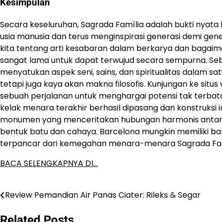
Kesimpulan
Secara keseluruhan, Sagrada Família adalah bukti nyat
usia manusia dan terus menginspirasi generasi demi gene
kita tentang arti kesabaran dalam berkarya dan bagaim
sangat lama untuk dapat terwujud secara sempurna. Seba
menyatukan aspek seni, sains, dan spiritualitas dalam sa
tetapi juga kaya akan makna filosofis. Kunjungan ke situs
sebuah perjalanan untuk menghargai potensi tak terbata
kelak menara terakhir berhasil dipasang dan konstruksi i
monumen yang menceritakan hubungan harmonis antara
bentuk batu dan cahaya. Barcelona mungkin memiliki bany
terpancar dari kemegahan menara-menara Sagrada Famíl
BACA SELENGKAPNYA DI…
Review Pemandian Air Panas Ciater: Rileks & Segar
Post
navigation
Related Posts