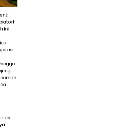
enti
iatori
 ini
ius
pirasi
 hingga
jung.
monumen
tia
ntoni
aya