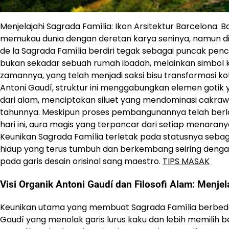
Menjelajahi Sagrada Família: Ikon Arsitektur Barcelona.
memukau dunia dengan deretan karya seninya, namun di 
de la Sagrada Família berdiri tegak sebagai puncak penc
bukan sekadar sebuah rumah ibadah, melainkan simbol k
zamannya, yang telah menjadi saksi bisu transformasi kot
Antoni Gaudí, struktur ini menggabungkan elemen gotik 
dari alam, menciptakan siluet yang mendominasi cakraw
tahunnya. Meskipun proses pembangunannya telah berlan
hari ini, aura magis yang terpancar dari setiap menaran
Keunikan Sagrada Família terletak pada statusnya seba
hidup yang terus tumbuh dan berkembang seiring denga
pada garis desain orisinal sang maestro.
TIPS MASAK
Visi Organik Antoni Gaudí dan Filosofi Alam: Menjel
Keunikan utama yang membuat Sagrada Família berbeda da
Gaudí yang menolak garis lurus kaku dan lebih memilih