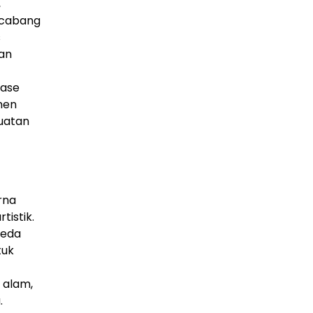
,
ercabang
s
ban
fase
men
buatan
rna
istik.
beda
tuk
 alam,
.