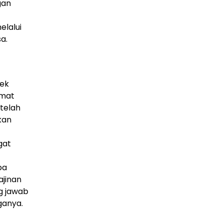
gan
elalui
a.
tek
rmat
telah
kan
gat
pa
ajinan
g jawab
ganya.