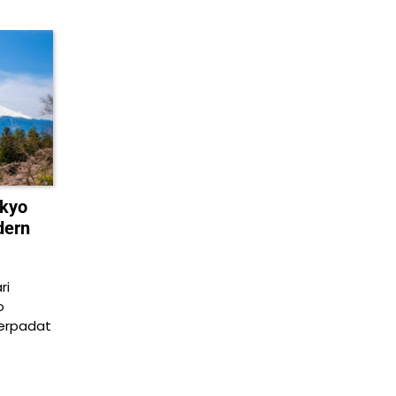
okyo
dern
ri
o
erpadat