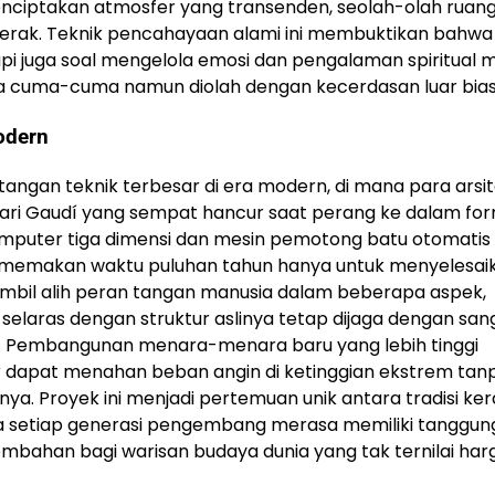
enciptakan atmosfer yang transenden, seolah-olah ruan
rgerak. Teknik pencahayaan alami ini membuktikan bahwa
pi juga soal mengelola emosi dan pengalaman spiritual m
a cuma-cuma namun diolah dengan kecerdasan luar bias
odern
angan teknik terbesar di era modern, di mana para arsi
dari Gaudí yang sempat hancur saat perang ke dalam fo
omputer tiga dimensi dan mesin pemotong batu otomatis 
emakan waktu puluhan tahun hanya untuk menyelesai
gambil alih peran tangan manusia dalam beberapa aspek,
laras dengan struktur aslinya tetap dijaga dengan san
n. Pembangunan menara-menara baru yang lebih tinggi
r dapat menahan beban angin di ketinggian ekstrem tan
a. Proyek ini menjadi pertemuan unik antara tradisi ker
ana setiap generasi pengembang merasa memiliki tanggun
mbahan bagi warisan budaya dunia yang tak ternilai har