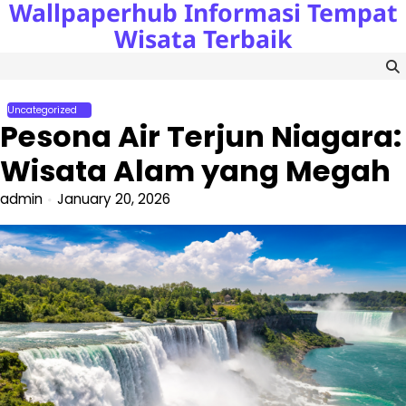
Wallpaperhub Informasi Tempat
Skip
to
Wisata Terbaik
content
Uncategorized
Pesona Air Terjun Niagara:
Wisata Alam yang Megah
admin
January 20, 2026