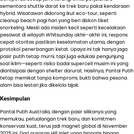
sementara shuttle darat ke trek baru pakai kendaraan
hybrid. Wisatawan didorong ikut eco-tour, seperti
cleanup beach pagi hari yang beri diskon tiket
snorkeling. Meski ada insiden kecil seperti kecelakaan
pesawat di wilayah Whitsunday akhir-akhir ini, respons
cepat otoritas pastikan keselamatan utama, dengan
protokol penerbangan ketat. Upaya ini tak hanya jaga
pasir putih tetap murni, tapi juga edukasi pengunjung
soal iklim—seperti risiko badai supercell musim ini yang
diantisipasi dengan shelter darurat. Hasilnya, Pantai Putih
tetap memikat tanpa kompromi, bukti bahwa pesona
alam bisa lestari jika dikelola bijak.
Kesimpulan
Pantai Putih Australia, dengan pasir silikanya yang
memukau, petualangan trek baru, dan komitmen
konservasi kuat, terus jadi magnet global di November
2025 ini. Dari pusaran Hill Inlet yang hipnotis hingga