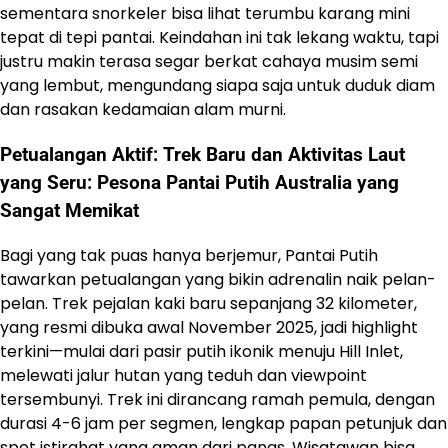
sementara snorkeler bisa lihat terumbu karang mini
tepat di tepi pantai. Keindahan ini tak lekang waktu, tapi
justru makin terasa segar berkat cahaya musim semi
yang lembut, mengundang siapa saja untuk duduk diam
dan rasakan kedamaian alam murni.
Petualangan Aktif: Trek Baru dan Aktivitas Laut
yang Seru: Pesona Pantai Putih Australia yang
Sangat Memikat
Bagi yang tak puas hanya berjemur, Pantai Putih
tawarkan petualangan yang bikin adrenalin naik pelan-
pelan. Trek pejalan kaki baru sepanjang 32 kilometer,
yang resmi dibuka awal November 2025, jadi highlight
terkini—mulai dari pasir putih ikonik menuju Hill Inlet,
melewati jalur hutan yang teduh dan viewpoint
tersembunyi. Trek ini dirancang ramah pemula, dengan
durasi 4-6 jam per segmen, lengkap papan petunjuk dan
spot istirahat yang aman dari panas. Wisatawan bisa