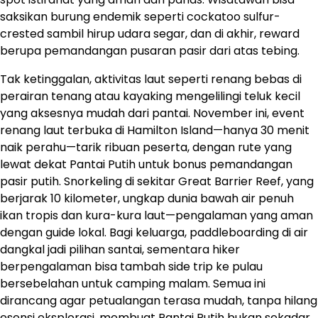
saksikan burung endemik seperti cockatoo sulfur-
crested sambil hirup udara segar, dan di akhir, reward
berupa pemandangan pusaran pasir dari atas tebing.
Tak ketinggalan, aktivitas laut seperti renang bebas di
perairan tenang atau kayaking mengelilingi teluk kecil
yang aksesnya mudah dari pantai. November ini, event
renang laut terbuka di Hamilton Island—hanya 30 menit
naik perahu—tarik ribuan peserta, dengan rute yang
lewat dekat Pantai Putih untuk bonus pemandangan
pasir putih. Snorkeling di sekitar Great Barrier Reef, yang
berjarak 10 kilometer, ungkap dunia bawah air penuh
ikan tropis dan kura-kura laut—pengalaman yang aman
dengan guide lokal. Bagi keluarga, paddleboarding di air
dangkal jadi pilihan santai, sementara hiker
berpengalaman bisa tambah side trip ke pulau
bersebelahan untuk camping malam. Semua ini
dirancang agar petualangan terasa mudah, tanpa hilang
esensi eksplorasi, membuat Pantai Putih bukan sekadar