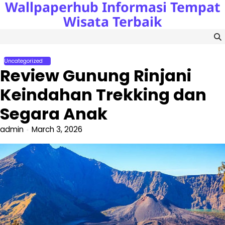
Wallpaperhub Informasi Tempat
Skip
to
Wisata Terbaik
content
Uncategorized
Review Gunung Rinjani
Keindahan Trekking dan
Segara Anak
admin
March 3, 2026