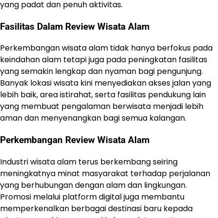
yang padat dan penuh aktivitas.
Fasilitas Dalam Review Wisata Alam
Perkembangan wisata alam tidak hanya berfokus pada
keindahan alam tetapi juga pada peningkatan fasilitas
yang semakin lengkap dan nyaman bagi pengunjung.
Banyak lokasi wisata kini menyediakan akses jalan yang
lebih baik, area istirahat, serta fasilitas pendukung lain
yang membuat pengalaman berwisata menjadi lebih
aman dan menyenangkan bagi semua kalangan.
Perkembangan Review Wisata Alam
Industri wisata alam terus berkembang seiring
meningkatnya minat masyarakat terhadap perjalanan
yang berhubungan dengan alam dan lingkungan.
Promosi melalui platform digital juga membantu
memperkenalkan berbagai destinasi baru kepada