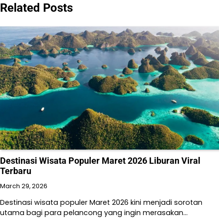
Related Posts
Destinasi Wisata Populer Maret 2026 Liburan Viral
Terbaru
March 29, 2026
Destinasi wisata populer Maret 2026 kini menjadi sorotan
utama bagi para pelancong yang ingin merasakan…