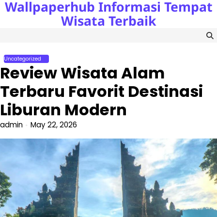
Wallpaperhub Informasi Tempat
Skip
to
Wisata Terbaik
content
Uncategorized
Review Wisata Alam
Terbaru Favorit Destinasi
Liburan Modern
admin
May 22, 2026