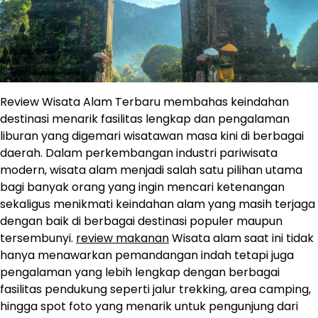
Review Wisata Alam Terbaru membahas keindahan
destinasi menarik fasilitas lengkap dan pengalaman
liburan yang digemari wisatawan masa kini di berbagai
daerah. Dalam perkembangan industri pariwisata
modern, wisata alam menjadi salah satu pilihan utama
bagi banyak orang yang ingin mencari ketenangan
sekaligus menikmati keindahan alam yang masih terjaga
dengan baik di berbagai destinasi populer maupun
tersembunyi.
review makanan
Wisata alam saat ini tidak
hanya menawarkan pemandangan indah tetapi juga
pengalaman yang lebih lengkap dengan berbagai
fasilitas pendukung seperti jalur trekking, area camping,
hingga spot foto yang menarik untuk pengunjung dari