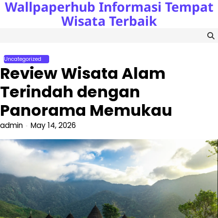
Wallpaperhub Informasi Tempat
Skip
to
Wisata Terbaik
content
Uncategorized
Review Wisata Alam
Terindah dengan
Panorama Memukau
admin
May 14, 2026