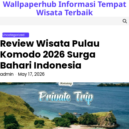
Wallpaperhub Informasi Tempat
Skip
to
Wisata Terbaik
content
Uncategorized
Review Wisata Pulau
Komodo 2026 Surga
Bahari Indonesia
admin
May 17, 2026