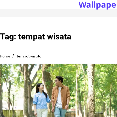
Wallpape
Skip
to
content
Tag:
tempat wisata
Home
tempat wisata