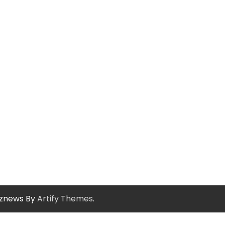
znews By
Artify Themes
.