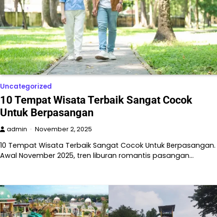
Uncategorized
10 Tempat Wisata Terbaik Sangat Cocok
Untuk Berpasangan
admin
November 2, 2025
10 Tempat Wisata Terbaik Sangat Cocok Untuk Berpasangan.
Awal November 2025, tren liburan romantis pasangan…