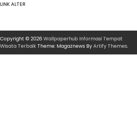
LINK ALTER
Copyright © 2026
Wallpaperhub Informasi Tempat
Wisata Terbaik
Theme: Magaznews By
Artify Themes
.