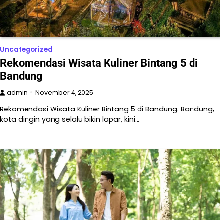
Uncategorized
Rekomendasi Wisata Kuliner Bintang 5 di
Bandung
admin
November 4, 2025
Rekomendasi Wisata Kuliner Bintang 5 di Bandung. Bandung,
kota dingin yang selalu bikin lapar, kini…