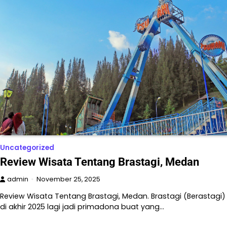
Uncategorized
Review Wisata Tentang Brastagi, Medan
admin
November 25, 2025
Review Wisata Tentang Brastagi, Medan. Brastagi (Berastagi)
di akhir 2025 lagi jadi primadona buat yang…