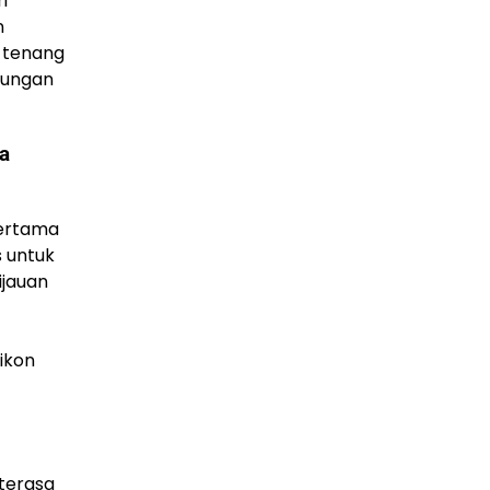
i
n
a tenang
kungan
a
pertama
s untuk
ijauan
ikon
terasa