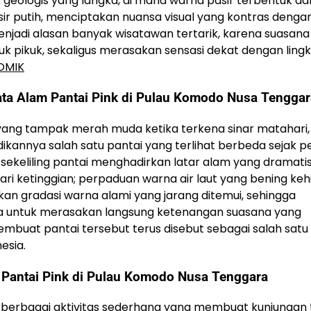
eologis yang langka, di mana warna pasir terbentuk dar
r putih, menciptakan nuansa visual yang kontras denga
 menjadi alasan banyak wisatawan tertarik, karena suasan
 pikuk, sekaligus merasakan sensasi dekat dengan ling
OMIK
ata Alam Pantai Pink di Pulau Komodo Nusa Tenggar
 yang tampak merah muda ketika terkena sinar matahari,
annya salah satu pantai yang terlihat berbeda sejak 
 sekeliling pantai menghadirkan latar alam yang dramati
i ketinggian; perpaduan warna air laut yang bening keh
an gradasi warna alami yang jarang ditemui, sehingga
uga untuk merasakan langsung ketenangan suasana yang
embuat pantai tersebut terus disebut sebagai salah satu 
esia.
m Pantai Pink di Pulau Komodo Nusa Tenggara
berbagai aktivitas sederhana yang membuat kunjungan 