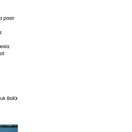
a pasir
;
esia;
at
uk Bali