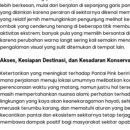
lebih berkesan, mulai dari berjalan di sepanjang garis pa
yang diizinkan karena perairan di sekitarnya dikenal mem
yang relatif jernih memungkinkan pengunjung melihat k
ombak yang cenderung tenang di beberapa titik membua
aktivitas ekstrem; banyak pula yang memilih bersantai
karena perubahan warna langit sering kali semakin me
pengalaman visual yang sulit ditemukan di tempat lain.
Akses, Kesiapan Destinasi, dan Kesadaran Konserva
Ketertarikan yang meningkat terhadap Pantai Pink beriri
mana perjalanan menuju lokasi umumnya melibatkan kom
perencanaan waktu yang matang, namun justru hal terse
masih mempertahankan nuansa alami; perhatian terhadap
lingkungan yang kaya akan keanekaragaman hayati, sehi
merusak terumbu karang, dan mematuhi aturan yang berl
kecantikan pantai dan ekosistem sekitarnya tetap terja
membawa dampak positif bagi masyarakat sekitar apabil