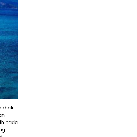
embali
an
ih pada
ng