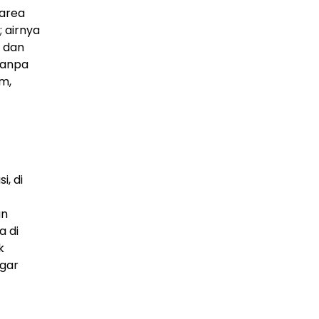
 area
 airnya
, dan
tanpa
m,
, di
an
a di
k
agar