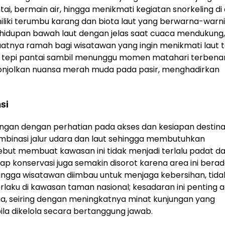
ntai, bermain air, hingga menikmati kegiatan snorkeling di
iliki terumbu karang dan biota laut yang berwarna-warni;
ehidupan bawah laut dengan jelas saat cuaca mendukung
tnya ramah bagi wisatawan yang ingin menikmati laut 
 di tepi pantai sambil menunggu momen matahari terbena
nonjolkan nuansa merah muda pada pasir, menghadirkan
si
ngan dengan perhatian pada akses dan kesiapan destinasi
binasi jalur udara dan laut sehingga membutuhkan
but membuat kawasan ini tidak menjadi terlalu padat d
 konservasi juga semakin disorot karena area ini berad
ngga wisatawan diimbau untuk menjaga kebersihan, tida
aku di kawasan taman nasional; kesadaran ini penting 
ga, seiring dengan meningkatnya minat kunjungan yang
a dikelola secara bertanggung jawab.