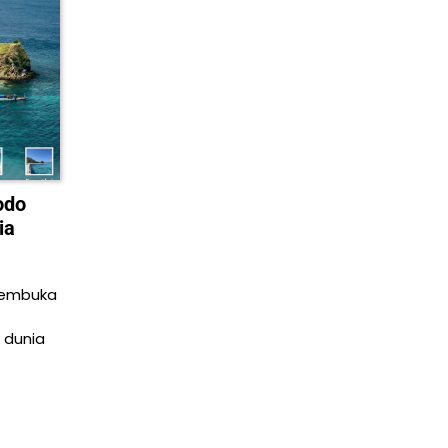
odo
ia
membuka
s dunia