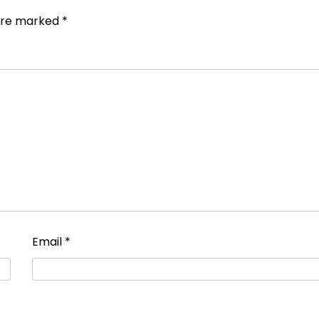
 are marked
*
Email
*