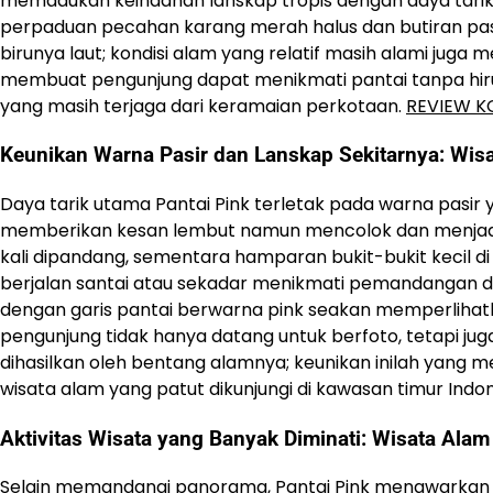
memadukan keindahan lanskap tropis dengan daya tarik g
perpaduan pecahan karang merah halus dan butiran pasi
birunya laut; kondisi alam yang relatif masih alami juga
membuat pengunjung dapat menikmati pantai tanpa hiruk
yang masih terjaga dari keramaian perkotaan.
REVIEW K
Keunikan Warna Pasir dan Lanskap Sekitarnya: Wis
Daya tarik utama Pantai Pink terletak pada warna pasir
memberikan kesan lembut namun mencolok dan menjadik
kali dipandang, sementara hamparan bukit-bukit kecil di
berjalan santai atau sekadar menikmati pemandangan dar
dengan garis pantai berwarna pink seakan memperlihatk
pengunjung tidak hanya datang untuk berfoto, tetapi j
dihasilkan oleh bentang alamnya; keunikan inilah yang m
wisata alam yang patut dikunjungi di kawasan timur Indon
Aktivitas Wisata yang Banyak Diminati: Wisata Ala
Selain memandangi panorama, Pantai Pink menawarkan 