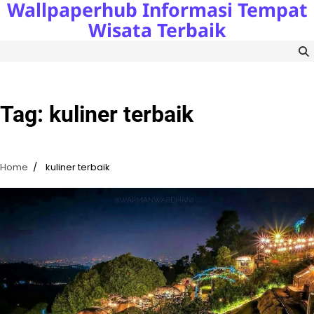
Wallpaperhub Informasi Tempat
Skip
to
Wisata Terbaik
content
Tag:
kuliner terbaik
Home
kuliner terbaik