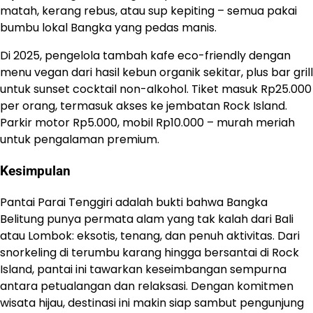
matah, kerang rebus, atau sup kepiting – semua pakai
bumbu lokal Bangka yang pedas manis.
Di 2025, pengelola tambah kafe eco-friendly dengan
menu vegan dari hasil kebun organik sekitar, plus bar grill
untuk sunset cocktail non-alkohol. Tiket masuk Rp25.000
per orang, termasuk akses ke jembatan Rock Island.
Parkir motor Rp5.000, mobil Rp10.000 – murah meriah
untuk pengalaman premium.
Kesimpulan
Pantai Parai Tenggiri adalah bukti bahwa Bangka
Belitung punya permata alam yang tak kalah dari Bali
atau Lombok: eksotis, tenang, dan penuh aktivitas. Dari
snorkeling di terumbu karang hingga bersantai di Rock
Island, pantai ini tawarkan keseimbangan sempurna
antara petualangan dan relaksasi. Dengan komitmen
wisata hijau, destinasi ini makin siap sambut pengunjung