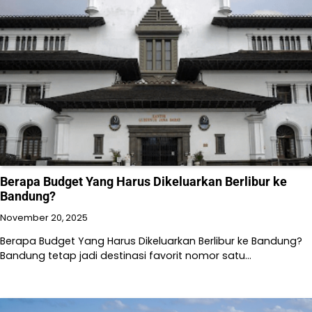
Berapa Budget Yang Harus Dikeluarkan Berlibur ke
Bandung?
November 20, 2025
Berapa Budget Yang Harus Dikeluarkan Berlibur ke Bandung?
Bandung tetap jadi destinasi favorit nomor satu…