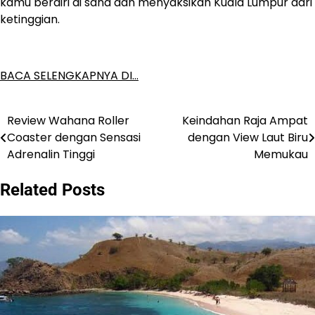
kamu berdiri di sana dan menyaksikan Kuala Lumpur dari
ketinggian.
BACA SELENGKAPNYA DI…
Review Wahana Roller
Keindahan Raja Ampat
Post
Coaster dengan Sensasi
dengan View Laut Biru
navigation
Adrenalin Tinggi
Memukau
Related Posts