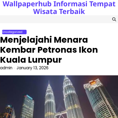
Wallpaperhub Informasi Tempat
Skip
to
Wisata Terbaik
content
Uncategorized
Menjelajahi Menara
Kembar Petronas Ikon
Kuala Lumpur
admin
January 13, 2026