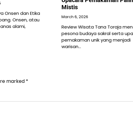
5
Mistis
a Onsen dan Etika
March 6, 2026
pang. Onsen, atau
anas alami,
Review Wisata Tana Toraja men
pesona budaya sakral serta up
pemakaman unik yang menjadi
warisan…
 are marked
*