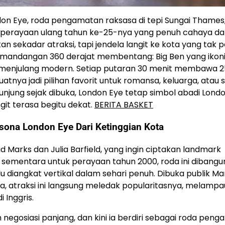
don Eye, roda pengamatan raksasa di tepi Sungai Thames,
at perayaan ulang tahun ke-25-nya yang penuh cahaya d
bukan sekadar atraksi, tapi jendela langit ke kota yang tak 
pemandangan 360 derajat membentang: Big Ben yang ikoni
 menjulang modern. Setiap putaran 30 menit membawa 2
tnya jadi pilihan favorit untuk romansa, keluarga, atau 
ngunjung sejak dibuka, London Eye tetap simbol abadi Lon
it terasa begitu dekat.
BERITA BASKET
esona London Eye Dari Ketinggian Kota
d Marks dan Julia Barfield, yang ingin ciptakan landmark
 sementara untuk perayaan tahun 2000, roda ini dibangun
lu diangkat vertikal dalam sehari penuh. Dibuka publik Ma
, atraksi ini langsung meledak popularitasnya, melampa
 Inggris.
negosiasi panjang, dan kini ia berdiri sebagai roda pen