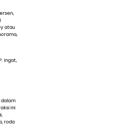
ersen,
i
y atau
norama,
. Ingat,
n dalam
ksi ini
,
a, roda