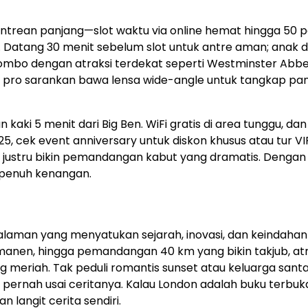
i antrean panjang—slot waktu via online hemat hingga 50 p
. Datang 30 menit sebelum slot untuk antre aman; anak d
ombo dengan atraksi terdekat seperti Westminster Abbe
r pro sarankan bawa lensa wide-angle untuk tangkap pa
kaki 5 menit dari Big Ben. WiFi gratis di area tunggu, dan
5, cek event anniversary untuk diskon khusus atau tur VIP
n justru bikin pemandangan kabut yang dramatis. Dengan
 penuh kenangan.
galaman yang menyatukan sejarah, inovasi, dan keindaha
manen, hingga pemandangan 40 km yang bikin takjub, atra
meriah. Tak peduli romantis sunset atau keluarga santai
 pernah usai ceritanya. Kalau London adalah buku terbuk
 langit cerita sendiri.