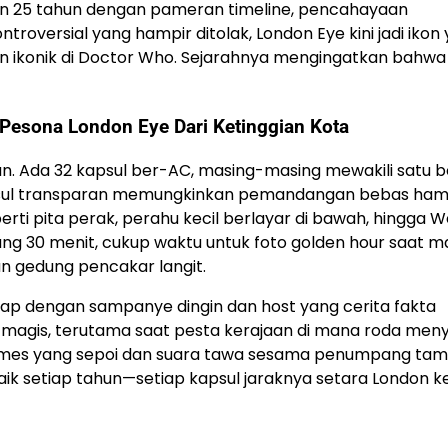
ayaan 25 tahun dengan pameran timeline, pencahayaan
ontroversial yang hampir ditolak, London Eye kini jadi ikon
men ikonik di Doctor Who. Sejarahnya mengingatkan bahwa 
 Pesona London Eye Dari Ketinggian Kota
an. Ada 32 kapsul ber-AC, masing-masing mewakili satu 
apsul transparan memungkinkan pemandangan bebas ham
perti pita perak, perahu kecil berlayar di bawah, hingga
ung 30 menit, cukup waktu untuk foto golden hour saat m
 gedung pencakar langit.
ngkap dengan sampanye dingin dan host yang cerita fakta
 magis, terutama saat pesta kerajaan di mana roda men
Thames yang sepoi dan suara tawa sesama penumpang ta
aik setiap tahun—setiap kapsul jaraknya setara London ke