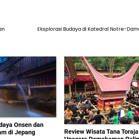
an
Eksplorasi Budaya di Katedral Notre-Dam
daya Onsen dan
Review Wisata Tana Toraja
am di Jepang
Upacara Pemakaman Pali