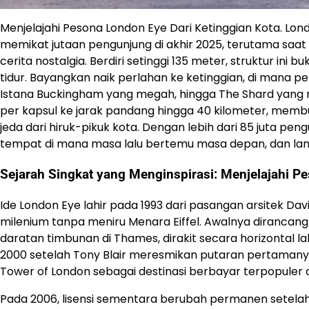
Menjelajahi Pesona London Eye Dari Ketinggian Kota. Lon
memikat jutaan pengunjung di akhir 2025, terutama sa
cerita nostalgia. Berdiri setinggi 135 meter, struktur ini 
tidur. Bayangkan naik perlahan ke ketinggian, di mana 
Istana Buckingham yang megah, hingga The Shard yang
per kapsul ke jarak pandang hingga 40 kilometer, membua
jeda dari hiruk-pikuk kota. Dengan lebih dari 85 juta pe
tempat di mana masa lalu bertemu masa depan, dan lang
Sejarah Singkat yang Menginspirasi: Menjelajahi P
Ide London Eye lahir pada 1993 dari pasangan arsitek Davi
milenium tanpa meniru Menara Eiffel. Awalnya dirancang
daratan timbunan di Thames, dirakit secara horizontal la
2000 setelah Tony Blair meresmikan putaran pertamanya
Tower of London sebagai destinasi berbayar terpopuler di
Pada 2006, lisensi sementara berubah permanen setelah 