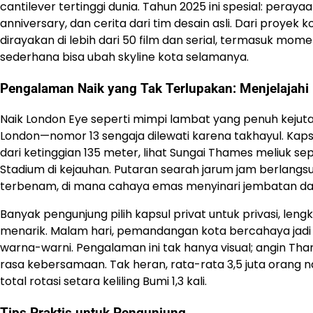
cantilever tertinggi dunia. Tahun 2025 ini spesial: per
anniversary, dan cerita dari tim desain asli. Dari proyek k
dirayakan di lebih dari 50 film dan serial, termasuk mo
sederhana bisa ubah skyline kota selamanya.
Pengalaman Naik yang Tak Terlupakan: Menjelajahi
Naik London Eye seperti mimpi lambat yang penuh kejut
London—nomor 13 sengaja dilewati karena takhayul. K
dari ketinggian 135 meter, lihat Sungai Thames meliuk se
Stadium di kejauhan. Putaran searah jarum jam berlangs
terbenam, di mana cahaya emas menyinari jembatan dan
Banyak pengunjung pilih kapsul privat untuk privasi, le
menarik. Malam hari, pemandangan kota bercahaya jadi
warna-warni. Pengalaman ini tak hanya visual; angin 
rasa kebersamaan. Tak heran, rata-rata 3,5 juta orang n
total rotasi setara keliling Bumi 1,3 kali.