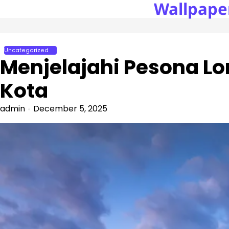
Wallpape
Skip
to
content
Uncategorized
Menjelajahi Pesona Lo
Kota
admin
December 5, 2025