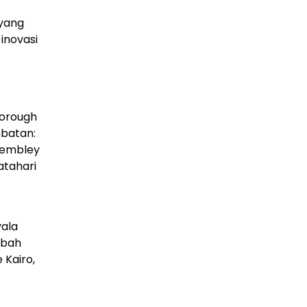
 yang
inovasi
borough
batan:
 Wembley
atahari
yala
mbah
 Kairo,