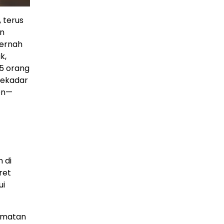
 terus
an
pernah
k,
5 orang
sekadar
don—
 di
ret
ui
gamatan