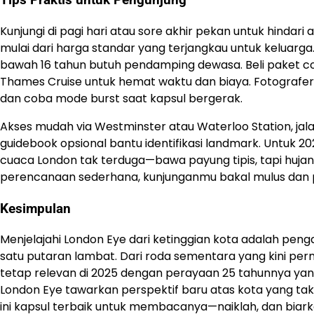
Tips Praktis untuk Pengunjung
Kunjungi di pagi hari atau sore akhir pekan untuk hindar
mulai dari harga standar yang terjangkau untuk keluarga
bawah 16 tahun butuh pendamping dewasa. Beli paket c
Thames Cruise untuk hemat waktu dan biaya. Fotografe
dan coba mode burst saat kapsul bergerak.
Akses mudah via Westminster atau Waterloo Station, jalan 
guidebook opsional bantu identifikasi landmark. Untuk 202
cuaca London tak terduga—bawa payung tipis, tapi huja
perencanaan sederhana, kunjunganmu bakal mulus dan
Kesimpulan
Menjelajahi London Eye dari ketinggian kota adalah pen
satu putaran lambat. Dari roda sementara yang kini per
tetap relevan di 2025 dengan perayaan 25 tahunnya yang 
London Eye tawarkan perspektif baru atas kota yang tak
ini kapsul terbaik untuk membacanya—naiklah, dan biarkan