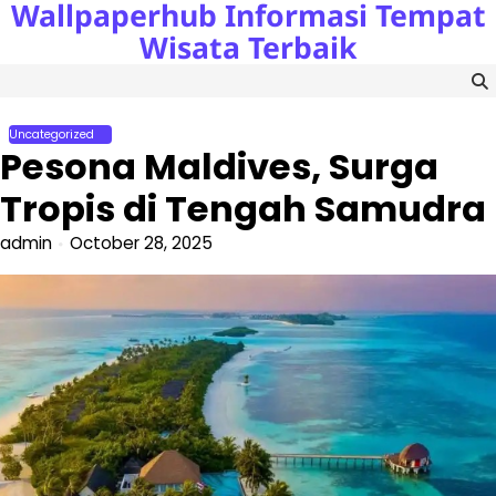
Wallpaperhub Informasi Tempat
Skip
to
Wisata Terbaik
content
Uncategorized
Pesona Maldives, Surga
Tropis di Tengah Samudra
admin
October 28, 2025