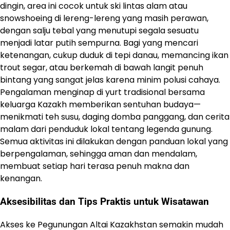
dingin, area ini cocok untuk ski lintas alam atau
snowshoeing di lereng-lereng yang masih perawan,
dengan salju tebal yang menutupi segala sesuatu
menjadi latar putih sempurna. Bagi yang mencari
ketenangan, cukup duduk di tepi danau, memancing ikan
trout segar, atau berkemah di bawah langit penuh
bintang yang sangat jelas karena minim polusi cahaya.
Pengalaman menginap di yurt tradisional bersama
keluarga Kazakh memberikan sentuhan budaya—
menikmati teh susu, daging domba panggang, dan cerita
malam dari penduduk lokal tentang legenda gunung.
Semua aktivitas ini dilakukan dengan panduan lokal yang
berpengalaman, sehingga aman dan mendalam,
membuat setiap hari terasa penuh makna dan
kenangan.
Aksesibilitas dan Tips Praktis untuk Wisatawan
Akses ke Pegunungan Altai Kazakhstan semakin mudah