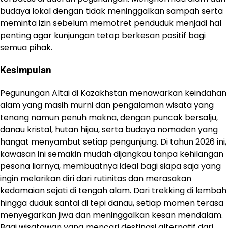
budaya lokal dengan tidak meninggalkan sampah serta
meminta izin sebelum memotret penduduk menjadi hal
penting agar kunjungan tetap berkesan positif bagi
semua pihak.
Kesimpulan
Pegunungan Altai di Kazakhstan menawarkan keindahan
alam yang masih murni dan pengalaman wisata yang
tenang namun penuh makna, dengan puncak bersalju,
danau kristal, hutan hijau, serta budaya nomaden yang
hangat menyambut setiap pengunjung. Di tahun 2026 ini,
kawasan ini semakin mudah dijangkau tanpa kehilangan
pesona liarnya, membuatnya ideal bagi siapa saja yang
ingin melarikan diri dari rutinitas dan merasakan
kedamaian sejati di tengah alam. Dari trekking di lembah
hingga duduk santai di tepi danau, setiap momen terasa
menyegarkan jiwa dan meninggalkan kesan mendalam.
Bagi wisatawan yang mencari destinasi alternatif dari