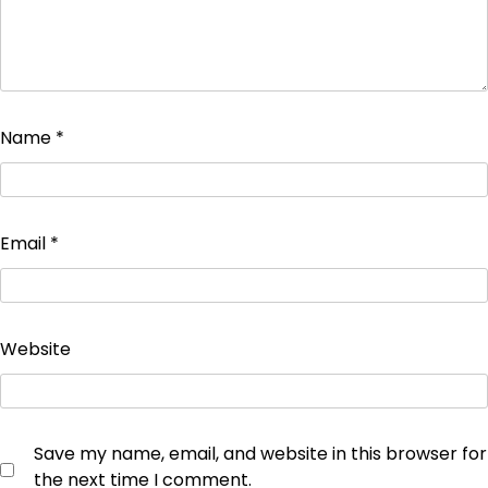
Name
*
Email
*
Website
Save my name, email, and website in this browser for
the next time I comment.