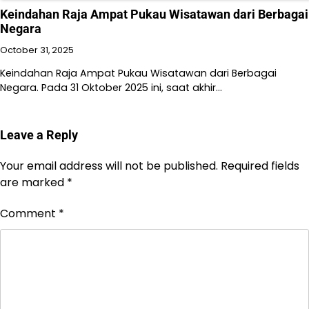
Keindahan Raja Ampat Pukau Wisatawan dari Berbagai
Negara
October 31, 2025
Keindahan Raja Ampat Pukau Wisatawan dari Berbagai
Negara. Pada 31 Oktober 2025 ini, saat akhir…
Leave a Reply
Your email address will not be published.
Required fields
are marked
*
Comment
*