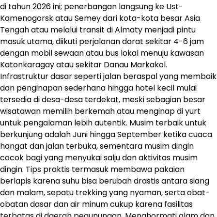
di tahun 2026 ini; penerbangan langsung ke Ust-
Kamenogorsk atau Semey dari kota-kota besar Asia
Tengah atau melalui transit di Almaty menjadi pintu
masuk utama, diikuti perjalanan darat sekitar 4-6 jam
dengan mobil sewaan atau bus lokal menuju kawasan
Katonkaragay atau sekitar Danau Markakol.
Infrastruktur dasar seperti jalan beraspal yang membaik
dan penginapan sederhana hingga hotel kecil mulai
tersedia di desa-desa terdekat, meski sebagian besar
wisatawan memilih berkemah atau menginap di yurt
untuk pengalaman lebih autentik. Musim terbaik untuk
berkunjung adalah Juni hingga September ketika cuaca
hangat dan jalan terbuka, sementara musim dingin
cocok bagi yang menyukai salju dan aktivitas musim
dingin. Tips praktis termasuk membawa pakaian
berlapis karena suhu bisa berubah drastis antara siang
dan malam, sepatu trekking yang nyaman, serta obat-
obatan dasar dan air minum cukup karena fasilitas
terbatas di daerah pegunungan. Menghormati alam dan