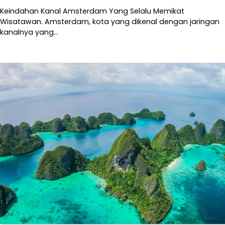
Keindahan Kanal Amsterdam Yang Selalu Memikat
Wisatawan. Amsterdam, kota yang dikenal dengan jaringan
kanalnya yang…