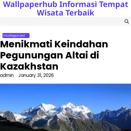
Wallpaperhub Informasi Tempat
Skip
to
Wisata Terbaik
content
Uncategorized
Menikmati Keindahan
Pegunungan Altai di
Kazakhstan
admin
January 31, 2026