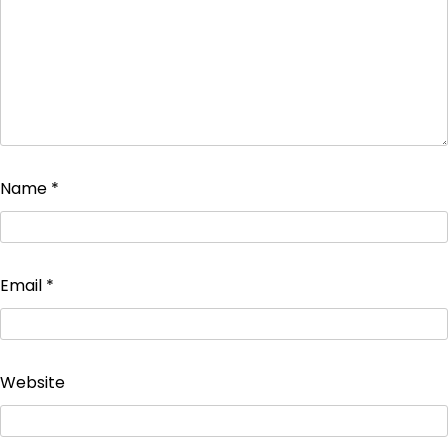
Name
*
Email
*
Website