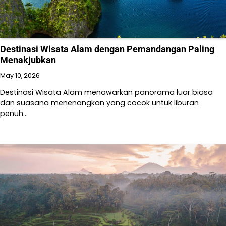
Destinasi Wisata Alam dengan Pemandangan Paling
Menakjubkan
May 10, 2026
Destinasi Wisata Alam menawarkan panorama luar biasa
dan suasana menenangkan yang cocok untuk liburan
penuh…