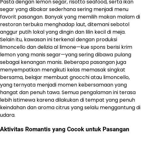
Pasta dengan lemon segar, risotto seafood, serta ikan
segar yang dibakar sederhana sering menjadi menu
favorit pasangan. Banyak yang memilih makan malam di
restoran terbuka menghadap laut, ditemani sebotol
anggur putih lokal yang dingin dan lilin kecil di meja.
Selain itu, kawasan ini terkenal dengan produksi
limoncello dan delizia al limone—kue spons berisi krim
lemon yang manis segar—yang sering dibawa pulang
sebagai kenangan manis. Beberapa pasangan juga
menyempatkan mengikuti kelas memasak singkat
bersama, belajar membuat gnocchi atau limoncello,
yang ternyata menjadi momen kebersamaan yang
hangat dan penuh tawa. Semua pengalaman ini terasa
lebih istimewa karena dilakukan di tempat yang penuh
keindahan dan aroma citrus yang selalu menggantung di
udara.
Aktivitas Romantis yang Cocok untuk Pasangan