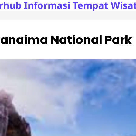
rhub Informasi Tempat Wisat
 Canaima National Park