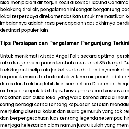
bisa menjelajahi air terjun kecil di sekitar laguna Cana
belakang tirai air, pengalaman ini sangat bergantung pa
lokal terpercaya direkomendasikan untuk memastikan ke
imbalannya adalah rasa pencapaian saat akhirnya berdiri 
destinasi populer lain.
Tips Persiapan dan Pengalaman Pengunjung Terkin
Untuk menikmati wisata Angel Falls secara optimal persia
rata dengan suhu panas lembab mencapai 35 derajat Cel
trekking anti selip rain jacket serta obat anti nyamuk da
terpencil, musim terbaik untuk volume air penuh adalah
deras dan trekking lebih licin sementara Desember hing
air terjun tampak lebih tipis, biaya perjalanan biasa
makanan dan guide lokal yang wajib karena area dilindun
sering berbagi cerita tentang kepuasan setelah mendaki
menjulang disertai kabut dan suara gemuruh yang tak t
dan berpengetahuan luas tentang legenda setempat, hin
menjaga kelestarian alam namun justru itulah yang mem