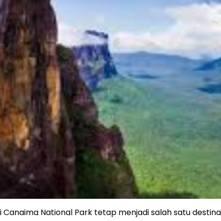
di Canaima National Park tetap menjadi salah satu destina