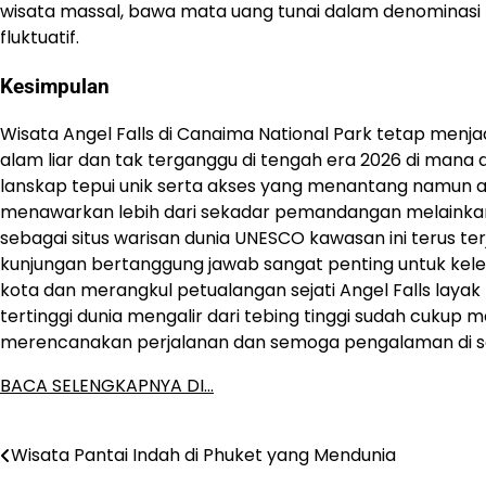
wisata massal, bawa mata uang tunai dalam denominasi k
fluktuatif.
Kesimpulan
Wisata Angel Falls di Canaima National Park tetap menja
alam liar dan tak terganggu di tengah era 2026 di mana d
lanskap tepui unik serta akses yang menantang namun
menawarkan lebih dari sekadar pemandangan melainkan
sebagai situs warisan dunia UNESCO kawasan ini terus t
kunjungan bertanggung jawab sangat penting untuk kele
kota dan merangkul petualangan sejati Angel Falls layak b
tertinggi dunia mengalir dari tebing tinggi sudah cukup 
merencanakan perjalanan dan semoga pengalaman di s
BACA SELENGKAPNYA DI…
Wisata Pantai Indah di Phuket yang Mendunia
Post