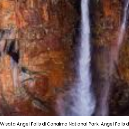
Wisata Angel Falls di Canaima National Park. Angel Falls 