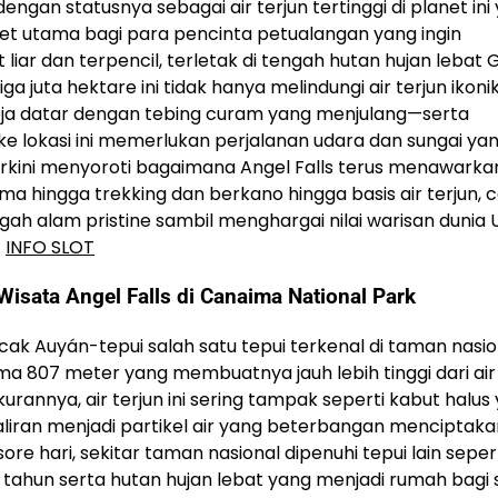
engan statusnya sebagai air terjun tertinggi di planet ini
et utama bagi para pencinta petualangan yang ingin
ar dan terpencil, terletak di tengah hutan hujan lebat 
a juta hektare ini tidak hanya melindungi air terjun ikoni
eja datar dengan tebing curam yang menjulang—serta
e lokasi ini memerlukan perjalanan udara dan sungai ya
kini menyoroti bagaimana Angel Falls terus menawarka
hingga trekking dan berkano hingga basis air terjun, 
ngah alam pristine sambil menghargai nilai warisan duni
.
INFO SLOT
Wisata Angel Falls di Canaima National Park
cak Auyán-tepui salah satu tepui terkenal di taman nasio
a 807 meter yang membuatnya jauh lebih tinggi dari air 
urannya, air terjun ini sering tampak seperti kabut halus
aliran menjadi partikel air yang beterbangan menciptaka
 sore hari, sekitar taman nasional dipenuhi tepui lain seper
 tahun serta hutan hujan lebat yang menjadi rumah bagi 