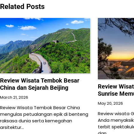
navigation
Related Posts
Review Wisata Tembok Besar
Review Wisa
China dan Sejarah Beijing
Sunrise Mem
March 21, 2026
May 20, 2026
Review Wisata Tembok Besar China
Review wisata 
mengulas petualangan epik di benteng
Anda menyaksik
raksasa dunia serta kemegahan
terbit spektakule
arsitektur…
dan…