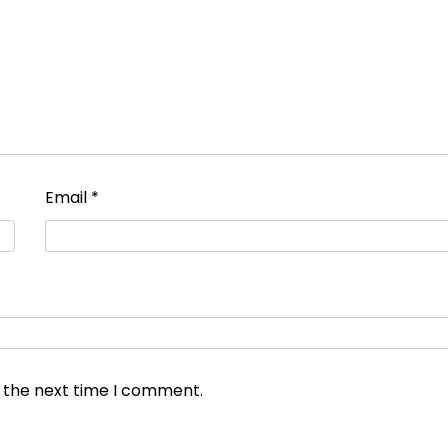
Email
*
r the next time I comment.