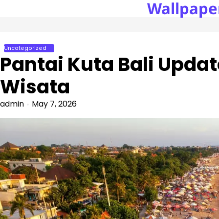
Wallpape
Skip
to
content
Uncategorized
Pantai Kuta Bali Updat
Wisata
admin
May 7, 2026