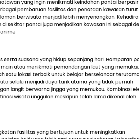
isatawan yang ingin menikmati keindahan pantai berpasir
erbagai pembaruan fasilitas dan penataan kawasan turut
aman berwisata menjadi lebih menyenangkan. Kehadira
 di sekitar pantai juga menjadikan kawasan ini sebagai de
 anime
s serta suasana yang hidup sepanjang hari. Hamparan pa
 bermain atau menikmati pemandangan laut yang memukau
h satu lokasi terbaik untuk belajar berselancar terutama
uta selalu menjadi daya tarik utama yang tidak pernah
an langit berwarna jingga yang memukau. Kombinasi e
inasi wisata unggulan meskipun telah lama dikenal oleh
katan fasilitas yang bertujuan untuk meningkatkan