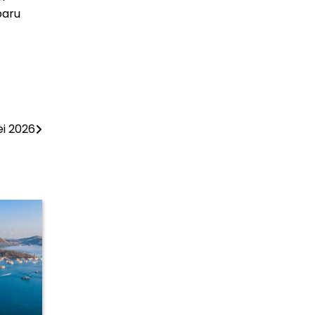
baru
ei 2026