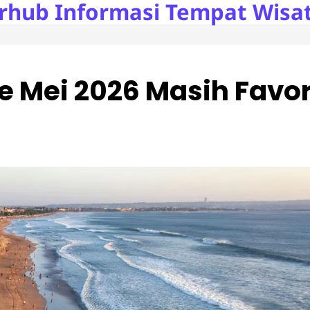
rhub Informasi Tempat Wisat
e Mei 2026 Masih Favor