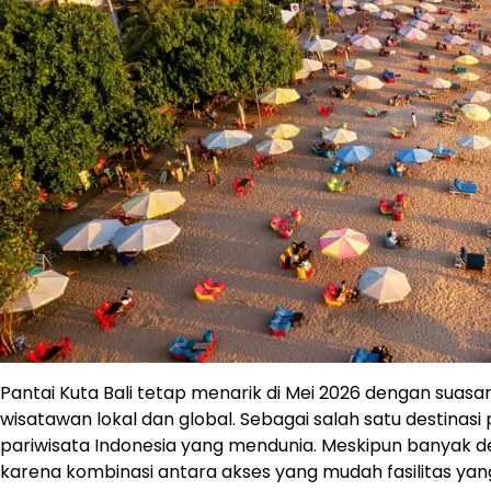
Pantai Kuta Bali tetap menarik di Mei 2026 dengan suasan
wisatawan lokal dan global. Sebagai salah satu destinasi 
pariwisata Indonesia yang mendunia. Meskipun banyak des
karena kombinasi antara akses yang mudah fasilitas y