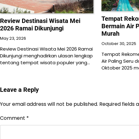
Tempat Reko
Review Destinasi Wisata Mei
Bermain Air P
2026 Ramai Dikunjungi
Murah
May 23, 2026
October 30, 2025
Review Destinasi Wisata Mei 2026 Ramai
Tempat Rekome
Dikunjungi menghadirkan ulasan lengkap
Air Paling Seru d
tentang tempat wisata populer yang…
Oktober 2025 ma
Leave a Reply
Your email address will not be published.
Required fields
Comment
*