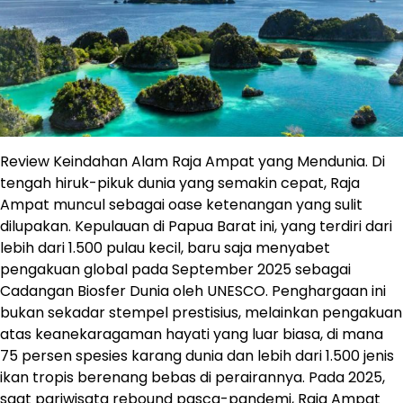
Review Keindahan Alam Raja Ampat yang Mendunia. Di
tengah hiruk-pikuk dunia yang semakin cepat, Raja
Ampat muncul sebagai oase ketenangan yang sulit
dilupakan. Kepulauan di Papua Barat ini, yang terdiri dari
lebih dari 1.500 pulau kecil, baru saja menyabet
pengakuan global pada September 2025 sebagai
Cadangan Biosfer Dunia oleh UNESCO. Penghargaan ini
bukan sekadar stempel prestisius, melainkan pengakuan
atas keanekaragaman hayati yang luar biasa, di mana
75 persen spesies karang dunia dan lebih dari 1.500 jenis
ikan tropis berenang bebas di perairannya. Pada 2025,
saat pariwisata rebound pasca-pandemi, Raja Ampat