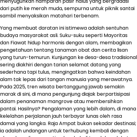
menyuguhkan hamparan pasir halus yang bergradasi
dari putih ke merah muda, sempurna untuk piknik santai
sambil menyaksikan matahari terbenam.
Yang membuat daratan ini istimewa adalah sentuhan
budaya masyarakat asli. Suku-suku seperti Mayoritas
dan Fiawat hidup harmonis dengan alam, membagikan
pengetahuan tentang tanaman obat dan cerita lisan
yang turun-temurun. Kunjungan ke desa-desa tradisional
sering diakhiri dengan tarian selamat datang yang
sederhana tapi tulus, mengingatkan bahwa keindahan
alam tak lepas dari tangan manusia yang merawatnya.
Pada 2025, tren wisata bertanggung jawab semakin
marak di sini, di mana pengunjung diajak berpartisipasi
dalam penanaman mangrove atau membersihkan
pantai. Hasilnya? Pengalaman yang lebih dalam, di mana
kelelahan perjalanan jauh terbayar lunas oleh rasa
damai yang langka. Raja Ampat bukan sekadar destinasi;
ia adalah undangan untuk terhubung kembali dengan