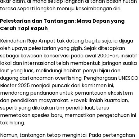
akar alam, di mana setiap langkah di tanah basah hutan
terasa seperti langkah menuju keseimbangan diri.
Pelestarian dan Tantangan: Masa Depan yang
Cerah Tapi Rapuh
Keindahan Raja Ampat tak datang begitu saja; ia dijaga
oleh upaya pelestarian yang gigih. Sejak ditetapkan
sebagai kawasan konservasi pada awal 2000-an, inisiatif
lokal dan internasional telah membentuk jaringan suaka
laut yang luas, melindungi habitat penyu hijau dan
dugong dari ancaman overfishing. Penghargaan UNESCO
Biosfer 2025 menjadi puncak dari komitmen ini,
mendorong pendanaan untuk pemantauan ekosistem
dan pendidikan masyarakat. Proyek ilmiah kuartalan,
seperti yang dilakukan tim peneliti laut, terus
memetakan spesies baru, memastikan pengetahuan ini
tak hilang.
Namun, tantangan tetap mengintai. Pada pertengahan