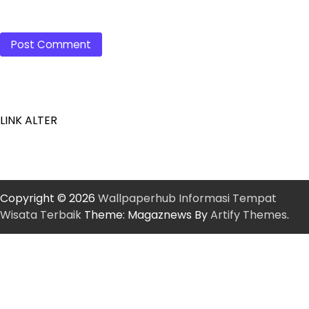
LINK ALTER
Copyright © 2026
Wallpaperhub Informasi Tempat
Wisata Terbaik
Theme: Magaznews By
Artify Themes
.