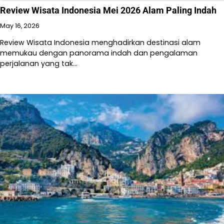
Review Wisata Indonesia Mei 2026 Alam Paling Indah
May 16, 2026
Review Wisata Indonesia menghadirkan destinasi alam
memukau dengan panorama indah dan pengalaman
perjalanan yang tak…