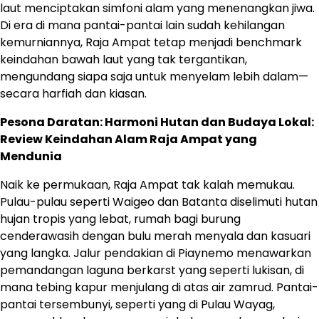
laut menciptakan simfoni alam yang menenangkan jiwa.
Di era di mana pantai-pantai lain sudah kehilangan
kemurniannya, Raja Ampat tetap menjadi benchmark
keindahan bawah laut yang tak tergantikan,
mengundang siapa saja untuk menyelam lebih dalam—
secara harfiah dan kiasan.
Pesona Daratan: Harmoni Hutan dan Budaya Lokal:
Review Keindahan Alam Raja Ampat yang
Mendunia
Naik ke permukaan, Raja Ampat tak kalah memukau.
Pulau-pulau seperti Waigeo dan Batanta diselimuti hutan
hujan tropis yang lebat, rumah bagi burung
cenderawasih dengan bulu merah menyala dan kasuari
yang langka. Jalur pendakian di Piaynemo menawarkan
pemandangan laguna berkarst yang seperti lukisan, di
mana tebing kapur menjulang di atas air zamrud. Pantai-
pantai tersembunyi, seperti yang di Pulau Wayag,